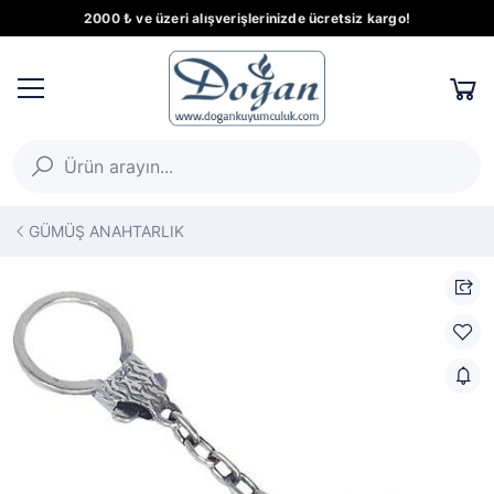
2000 ₺ ve üzeri alışverişlerinizde ücretsiz kargo!
GÜMÜŞ ANAHTARLIK