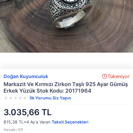
Doğan Kuyumculuk
Tükeniyor
Markazit Ve Kırmızı Zirkon Taşlı 925 Ayar Gümüş
Erkek Yüzük Stok Kodu: 20171964
İlk Yorumu Siz Yapın
3.035,66 TL
815,38 TL×4
Ay'a Varan
Taksit Seçenekleri
Havale / Eft