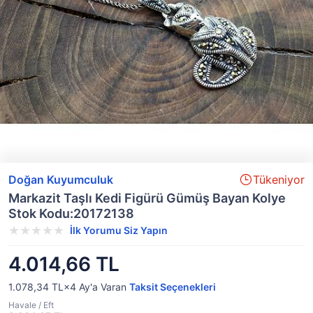
Doğan Kuyumculuk
Tükeniyor
Markazit Taşlı Kedi Figürü Gümüş Bayan Kolye
Stok Kodu:20172138
İlk Yorumu Siz Yapın
4.014,66 TL
1.078,34 TL×4
Ay'a Varan
Taksit Seçenekleri
Havale / Eft