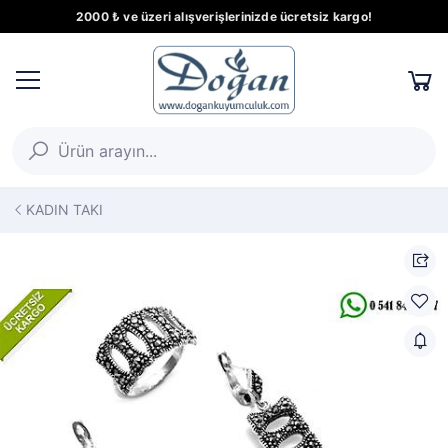
2000 ₺ ve üzeri alışverişlerinizde ücretsiz kargo!
KADIN TAKI