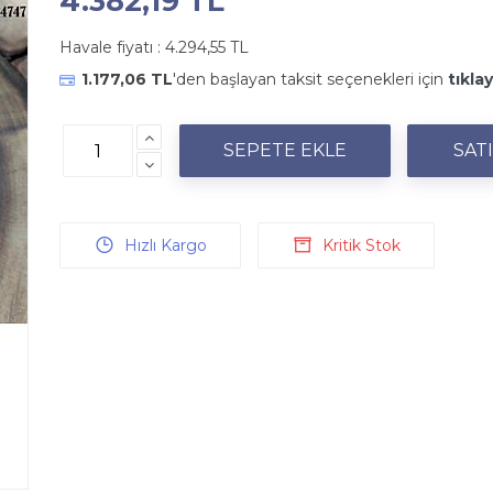
4.382,19 TL
Havale fiyatı :
4.294,55 TL
1.177,06 TL
'den başlayan taksit seçenekleri için
tıklay