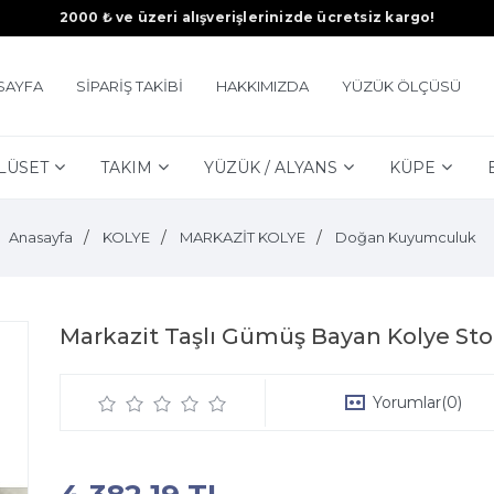
2000 ₺ ve üzeri alışverişlerinizde ücretsiz kargo!
SAYFA
SİPARİŞ TAKİBİ
HAKKIMIZDA
YÜZÜK ÖLÇÜSÜ
LÜSET
TAKIM
YÜZÜK / ALYANS
KÜPE
Anasayfa
KOLYE
MARKAZİT KOLYE
Doğan Kuyumculuk
Markazit Taşlı Gümüş Bayan Kolye St
Yorumlar
(0)