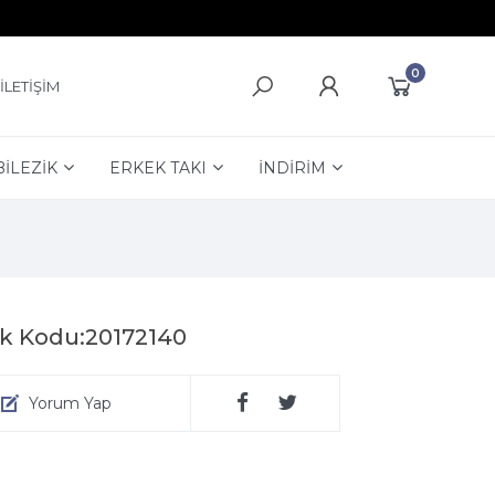
0
İLETİŞİM
BİLEZİK
ERKEK TAKI
İNDİRİM
ok Kodu:20172140
Yorum Yap