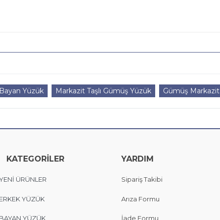
 Bayan Yüzük
Markazit Taşlı Gümüş Yüzük
Gümüş Markazit 
KATEGORİLER
YARDIM
YENİ ÜRÜNLER
Sipariş Takibi
ERKEK YÜZÜK
Arıza Formu
BAYAN YÜZÜK
İade Formu