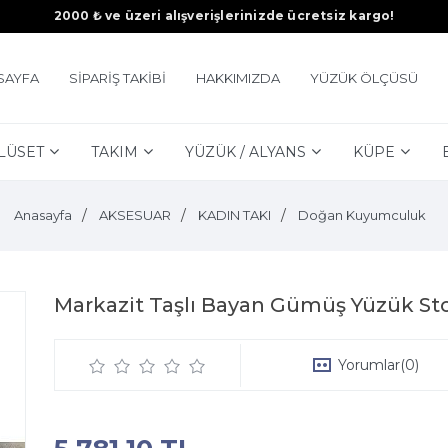
2000 ₺ ve üzeri alışverişlerinizde ücretsiz kargo!
SAYFA
SİPARİŞ TAKİBİ
HAKKIMIZDA
YÜZÜK ÖLÇÜSÜ
LÜSET
TAKIM
YÜZÜK / ALYANS
KÜPE
Anasayfa
AKSESUAR
KADIN TAKI
Doğan Kuyumculuk
Markazit Taşlı Bayan Gümüş Yüzük St
Yorumlar
(0)