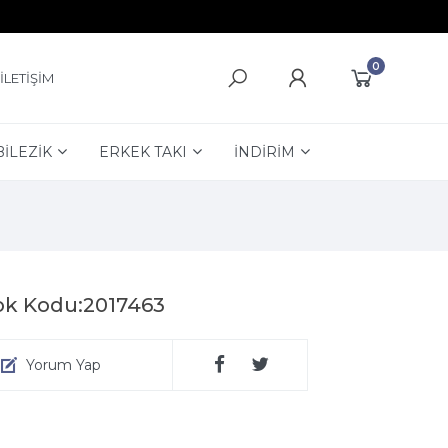
0
İLETİŞİM
BİLEZİK
ERKEK TAKI
İNDİRİM
ok Kodu:2017463
Yorum Yap