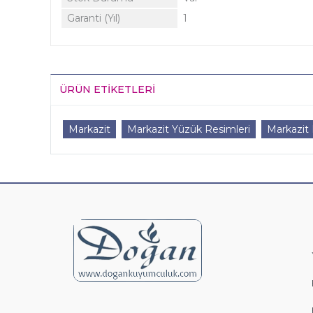
Garanti (Yıl)
1
ÜRÜN ETIKETLERI
Markazit
Markazit Yüzük Resimleri
Markazit