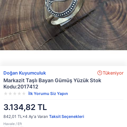
Doğan Kuyumculuk
Tükeniyor
Markazit Taşlı Bayan Gümüş Yüzük Stok
Kodu:2017412
İlk Yorumu Siz Yapın
3.134,82 TL
842,01 TL×4
Ay'a Varan
Taksit Seçenekleri
Havale / Eft