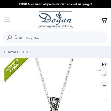
2000 ₺ ve üzeri alışverişlerinizde ücretsiz kargo!
HAYALET KOLYE