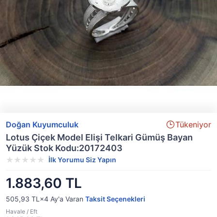
Doğan Kuyumculuk
Tükeniyor
Lotus Çiçek Model Elişi Telkari Gümüş Bayan
Yüzük Stok Kodu:20172403
İlk Yorumu Siz Yapın
1.883,60 TL
505,93 TL×4
Ay'a Varan
Taksit Seçenekleri
Havale / Eft