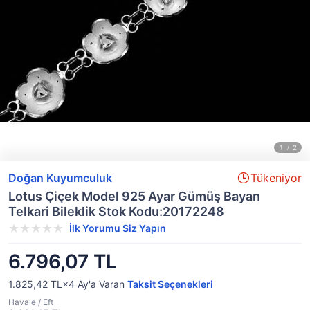
Doğan Kuyumculuk
Tükeniyor
Lotus Çiçek Model 925 Ayar Gümüş Bayan
Telkari Bileklik Stok Kodu:20172248
İlk Yorumu Siz Yapın
6.796,07 TL
1.825,42 TL×4
Ay'a Varan
Taksit Seçenekleri
Havale / Eft