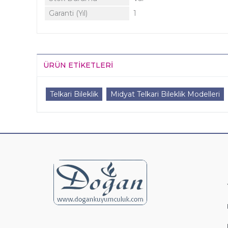
Garanti (Yıl)
1
ÜRÜN ETIKETLERI
Telkari Bileklik
Midyat Telkari Bileklik Modelleri