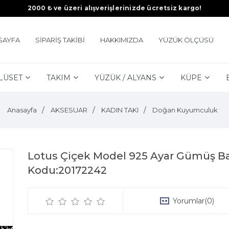
2000 ₺ ve üzeri alışverişlerinizde ücretsiz kargo!
SAYFA
SİPARİŞ TAKİBİ
HAKKIMIZDA
YÜZÜK ÖLÇÜSÜ
LÜSET
TAKIM
YÜZÜK / ALYANS
KÜPE
Anasayfa
AKSESUAR
KADIN TAKI
Doğan Kuyumculuk
Lotus Çiçek Model 925 Ayar Gümüş Bay
Kodu:20172242
Yorumlar
(0)