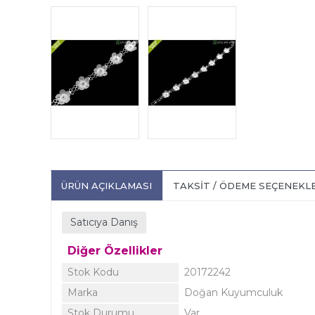
ÜRÜN AÇIKLAMASI
TAKSIT / ÖDEME SEÇENEKL
Satıcıya Danış
Diğer Özellikler
Stok Kodu
20172242
Marka
Doğan Kuyumculuk
Stok Durumu
Var