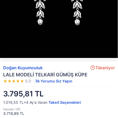
Doğan Kuyumculuk
Tükeniyor
LALE MODELİ TELKARİ GÜMÜŞ KÜPE
5.0
İlk Yorumu Siz Yapın
3.795,81 TL
1.019,55 TL×4
Ay'a Varan
Taksit Seçenekleri
Havale / Eft
3.719,89 TL