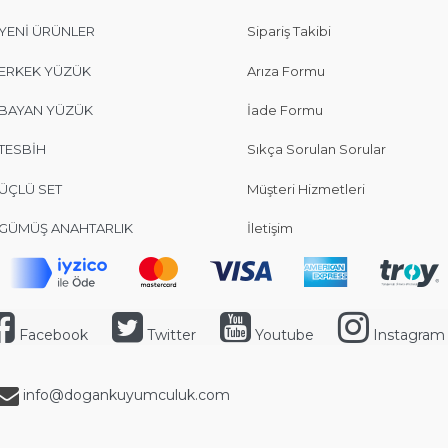
YENİ ÜRÜNLER
Sipariş Takibi
ERKEK YÜZÜK
Arıza Formu
BAYAN YÜZÜK
İade Formu
TESBİH
Sıkça Sorulan Sorular
ÜÇLÜ SET
Müşteri Hizmetleri
GÜMÜŞ ANAHTARLIK
İletişim
Facebook
Twitter
Youtube
Instagram
info@dogankuyumculuk.com