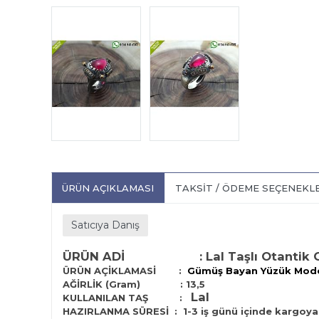
ÜRÜN AÇIKLAMASI
TAKSIT / ÖDEME SEÇENEKL
Satıcıya Danış
ÜRÜN ADİ :
Lal Taşlı Otanti
ÜRÜN AÇİKLAMASİ :
Gümüş Bayan Yüzük Mode
AĞİRLİK (Gram) : 13,5
Lal
KULLANILAN TAŞ :
HAZIRLANMA SÜRESİ :
1-3 iş günü içinde kargoya 