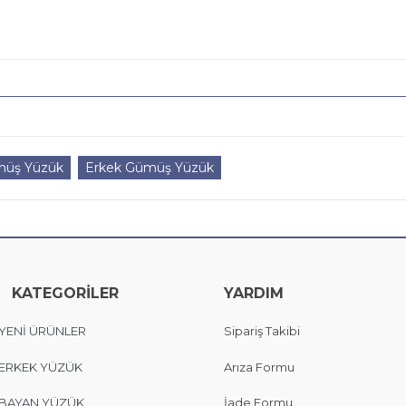
üş Yüzük
Erkek Gümüş Yüzük
KATEGORİLER
YARDIM
YENİ ÜRÜNLER
Sipariş Takibi
ERKEK YÜZÜK
Arıza Formu
BAYAN YÜZÜK
İade Formu