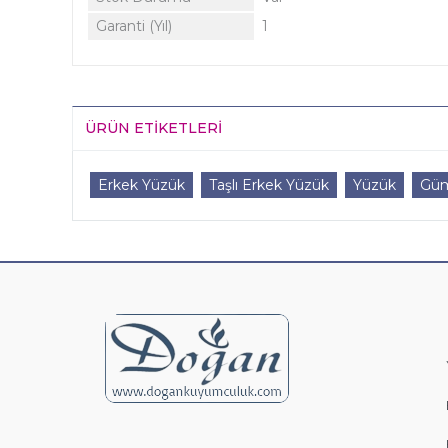
Garanti (Yıl)
1
ÜRÜN ETIKETLERI
Erkek Yüzük
Taşlı Erkek Yüzük
Yüzük
Güm