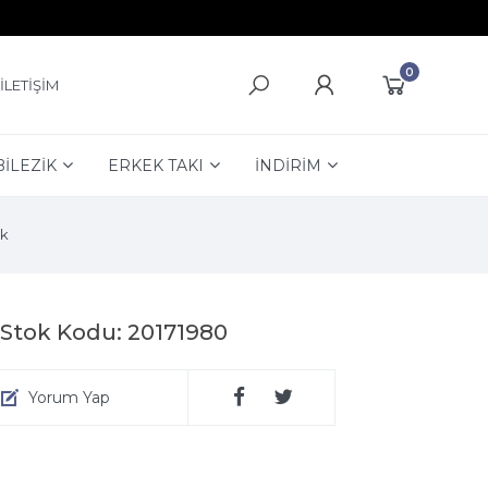
0
İLETİŞİM
BİLEZİK
ERKEK TAKI
İNDİRİM
k
 Stok Kodu: 20171980
Yorum Yap