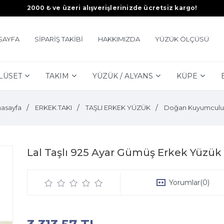
2000 ₺ ve üzeri alışverişlerinizde ücretsiz kargo!
SAYFA
SİPARİŞ TAKİBİ
HAKKIMIZDA
YÜZÜK ÖLÇÜSÜ
LÜSET
TAKIM
YÜZÜK / ALYANS
KÜPE
asayfa
ERKEK TAKI
TAŞLI ERKEK YÜZÜK
Doğan Kuyumculu
Lal Taşlı 925 Ayar Gümüş Erkek Yüzük
Yorumlar
(0)