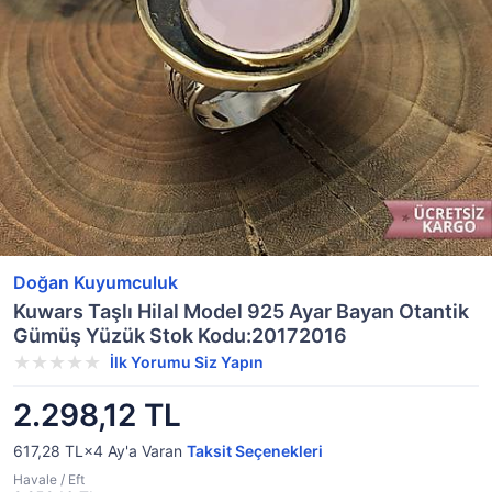
Doğan Kuyumculuk
Kuwars Taşlı Hilal Model 925 Ayar Bayan Otantik
Gümüş Yüzük Stok Kodu:20172016
İlk Yorumu Siz Yapın
2.298,12 TL
617,28 TL×4
Ay'a Varan
Taksit Seçenekleri
Havale / Eft