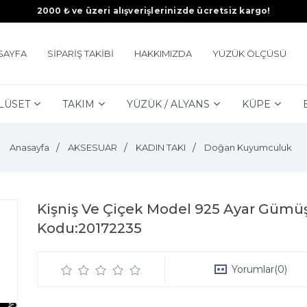
2000 ₺ ve üzeri alışverişlerinizde ücretsiz kargo!
SAYFA
SİPARİŞ TAKİBİ
HAKKIMIZDA
YÜZÜK ÖLÇÜSÜ
LÜSET
TAKIM
YÜZÜK / ALYANS
KÜPE
Anasayfa
AKSESUAR
KADIN TAKI
Doğan Kuyumculuk
Kişniş Ve Çiçek Model 925 Ayar Gümüş 
Kodu:20172235
Yorumlar
(0)