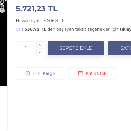
5.721,23 TL
Havale fiyatı :
5.606,81 TL
1.536,72 TL
'den başlayan taksit seçenekleri için
tıkla