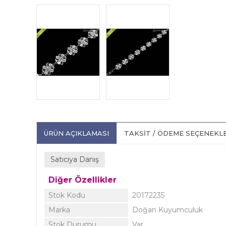
ÜRÜN AÇIKLAMASI
TAKSIT / ÖDEME SEÇENEKL
Satıcıya Danış
Diğer Özellikler
Stok Kodu
20172235
Marka
Doğan Kuyumculuk
Stok Durumu
Var