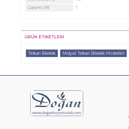
Garanti (Yıl)
1
ÜRÜN ETIKETLERI
Telkari Bileklik
Midyat Telkari Bileklik Modelleri