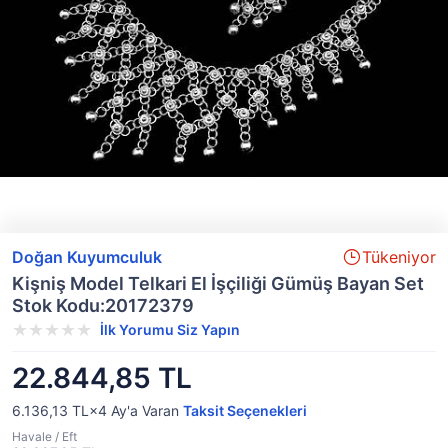
Doğan Kuyumculuk
Tükeniyor
Kişniş Model Telkari El İşçiliği Gümüş Bayan Set
Stok Kodu:20172379
İlk Yorumu Siz Yapın
22.844,85 TL
6.136,13 TL×4
Ay'a Varan
Taksit Seçenekleri
Havale / Eft