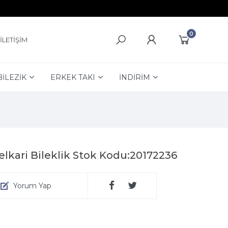
0
İLETİŞİM
BİLEZİK
ERKEK TAKI
İNDİRİM
lkari Bileklik Stok Kodu:20172236
Yorum Yap