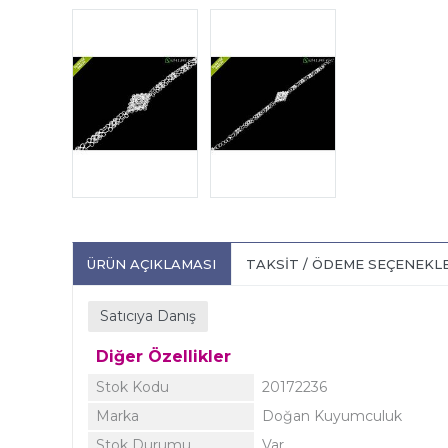
ÜRÜN AÇIKLAMASI
TAKSIT / ÖDEME SEÇENEKL
Satıcıya Danış
Diğer Özellikler
Stok Kodu
20172236
Marka
Doğan Kuyumculuk
Stok Durumu
Var