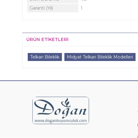
Garanti (Yıl)
1
ÜRÜN ETIKETLERI
Telkari Bileklik
Midyat Telkari Bileklik Modelleri