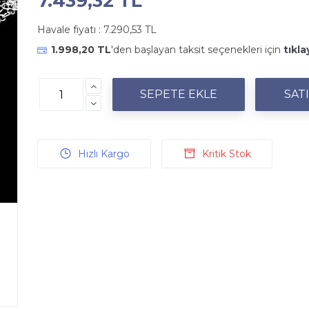
7.439,32 TL
Havale fiyatı :
7.290,53 TL
1.998,20 TL
'den başlayan taksit seçenekleri için
tıkla