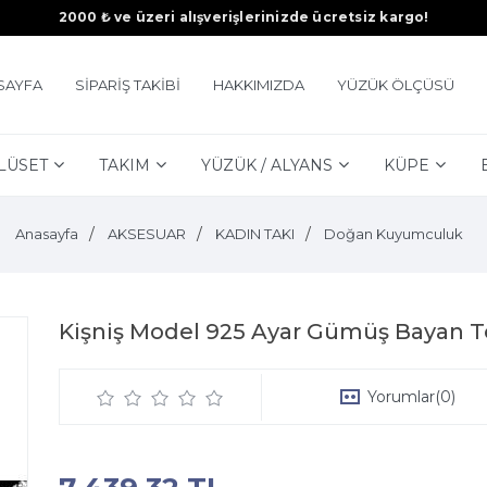
2000 ₺ ve üzeri alışverişlerinizde ücretsiz kargo!
SAYFA
SİPARİŞ TAKİBİ
HAKKIMIZDA
YÜZÜK ÖLÇÜSÜ
LÜSET
TAKIM
YÜZÜK / ALYANS
KÜPE
Anasayfa
AKSESUAR
KADIN TAKI
Doğan Kuyumculuk
Kişniş Model 925 Ayar Gümüş Bayan Te
Yorumlar
(0)