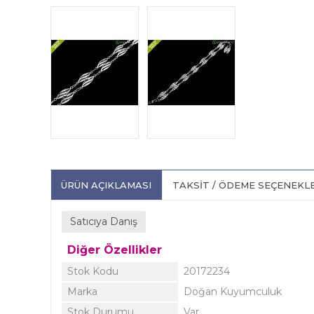
ÜRÜN AÇIKLAMASI
TAKSIT / ÖDEME SEÇENEKL
Satıcıya Danış
Diğer Özellikler
Stok Kodu
20172234
Marka
Doğan Kuyumculuk
Stok Durumu
Var