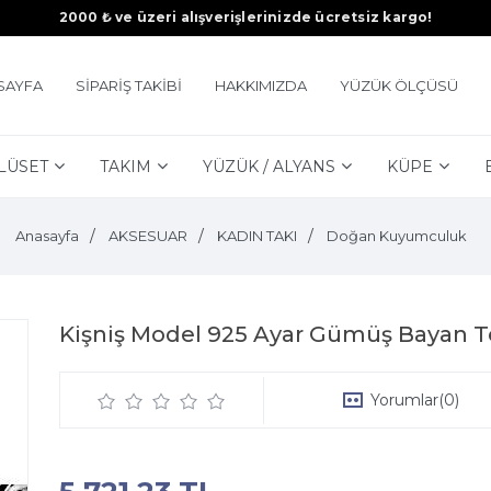
2000 ₺ ve üzeri alışverişlerinizde ücretsiz kargo!
SAYFA
SİPARİŞ TAKİBİ
HAKKIMIZDA
YÜZÜK ÖLÇÜSÜ
LÜSET
TAKIM
YÜZÜK / ALYANS
KÜPE
Anasayfa
AKSESUAR
KADIN TAKI
Doğan Kuyumculuk
Kişniş Model 925 Ayar Gümüş Bayan Te
Yorumlar
(0)