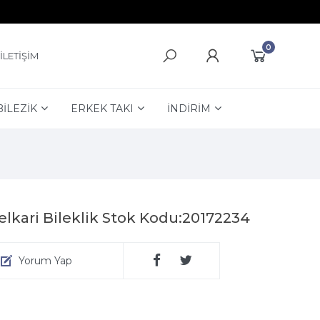
0
İLETİŞİM
BİLEZİK
ERKEK TAKI
İNDİRİM
lkari Bileklik Stok Kodu:20172234
Yorum Yap