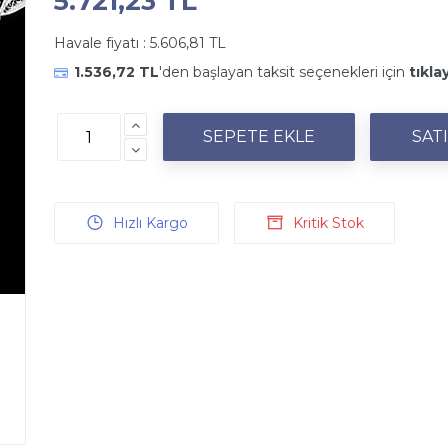
5.721,23 TL
Havale fiyatı :
5.606,81 TL
1.536,72 TL
'den başlayan taksit seçenekleri için
tıkla