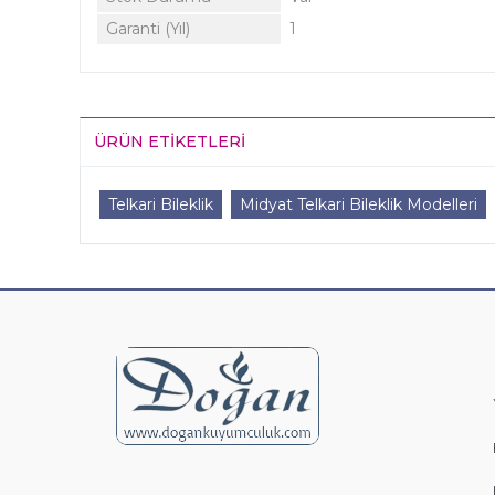
Garanti (Yıl)
1
ÜRÜN ETIKETLERI
Telkari Bileklik
Midyat Telkari Bileklik Modelleri