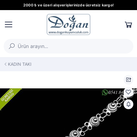
2000 ₺ ve üzeri alışverişlerinizde ücretsiz kargo!
KADIN TAKI