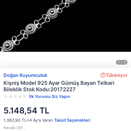
Doğan Kuyumculuk
Tükeniyor
Kişniş Model 925 Ayar Gümüş Bayan Telkari
Bileklik Stok Kodu:20172227
İlk Yorumu Siz Yapın
5.148,54 TL
1.382,90 TL×4
Ay'a Varan
Taksit Seçenekleri
Havale / Eft