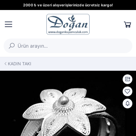
2000 ₺ ve üzeri alışverişlerinizde ücretsiz kargo!
KADIN TAKI