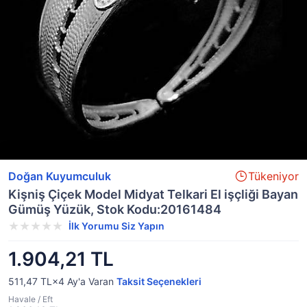
Doğan Kuyumculuk
Tükeniyor
Kişniş Çiçek Model Midyat Telkari El işçliği Bayan
Gümüş Yüzük, Stok Kodu:20161484
İlk Yorumu Siz Yapın
1.904,21 TL
511,47 TL×4
Ay'a Varan
Taksit Seçenekleri
Havale / Eft