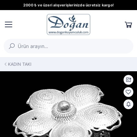
2000 ₺ ve üzeri alışverişlerinizde ücretsiz kargo!
KADIN TAKI