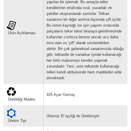
yapılan bir işlemdir. Bu amaçla teller
kendilerinin etrafında oval, yuvarlak vb.
şekiller oluşturularak sarılırlar.
Telkari
sanatının bir diğer anılma biçimide çift işi'dir.
Bu ismin kaynağı ise işin yapımı sırasında
parçaların teker teker biraraya getirilmesinde
Ürün Açıklaması
kullanılan cımbıza benzer ancak ucu daha
ince olan ve 'çiff' olarak isimlendirilen
alettir.
Bir çok geleneksel sanatımızda olduğu
gibi, telkaride de sanatkar işinde kullanacağı
her türlü malzemeyi kendisi yapmak
zorundadır. Yani, usta telkaride kullanacağı
telleri kendi atölyesinde ham maddeden elde
etmektedir
925 Ayar Gümüş
Üretildiği Maden
Ürümüz El işçliği ile Üretilmiştir.
Üretim Tipi