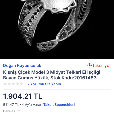
Doğan Kuyumculuk
Tükeniyor
Kişniş Çiçek Model 3 Midyat Telkari El işçliği
Bayan Gümüş Yüzük, Stok Kodu:20161483
İlk Yorumu Siz Yapın
1.904,21 TL
511,47 TL×4
Ay'a Varan
Taksit Seçenekleri
Havale / Eft