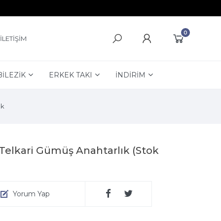
0
İLETİŞİM
BİLEZİK
ERKEK TAKI
İNDİRİM
uk
t Telkari Gümüş Anahtarlık (Stok
Yorum Yap