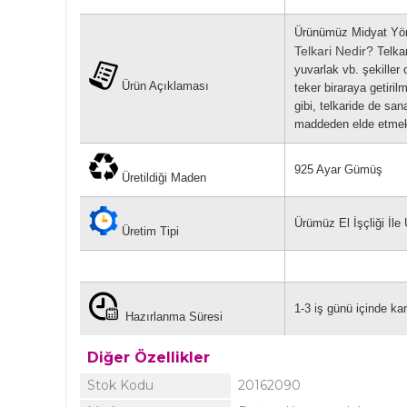
Ürünümüz Midyat Yöre
Telkari Nedir?
Telkar
yuvarlak vb. şekiller o
Ürün Açıklaması
teker biraraya getiril
gibi, telkaride de sa
maddeden elde etmek
925 Ayar Gümüş
Üretildiği Maden
Ürümüz El İşçliği İle Ü
Üretim Tipi
1-3 iş günü içinde kar
Hazırlanma Süresi
Diğer Özellikler
Stok Kodu
20162090