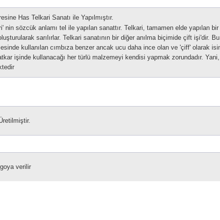
sine Has Telkari Sanatı ile Yapılmıştır.
i' nin sözcük anlamı tel ile yapılan sanattır.
Telkari, tamamen elde yapılan bir 
luşturularak sarılırlar.
Telkari sanatının bir diğer anılma biçimide çift işi'dir. 
mesinde kullanılan cımbıza benzer ancak ucu daha ince olan ve 'çiff' olarak isim
natkar işinde kullanacağı her türlü malzemeyi kendisi yapmak zorundadır. Yani, 
tedir
retilmiştir.
goya verilir