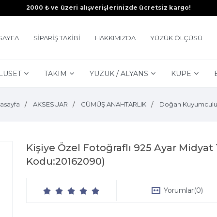
2000 ₺ ve üzeri alışverişlerinizde ücretsiz kargo!
SAYFA
SİPARİŞ TAKİBİ
HAKKIMIZDA
YÜZÜK ÖLÇÜSÜ
LÜSET
TAKIM
YÜZÜK / ALYANS
KÜPE
asayfa
AKSESUAR
GÜMÜŞ ANAHTARLIK
Doğan Kuyumcul
Kişiye Özel Fotoğraflı 925 Ayar Midya
Kodu:20162090)
Yorumlar
(0)