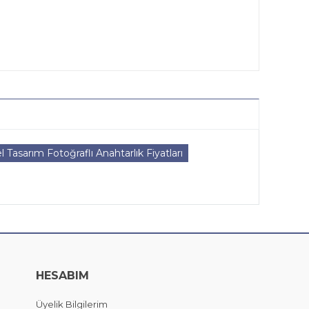
l Tasarım Fotoğraflı Anahtarlık Fiyatları
HESABIM
Üyelik Bilgilerim