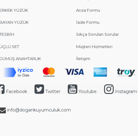
ERKEK YÜZÜK
Arıza Formu
BAYAN YÜZÜK
İade Formu
TESBİH
Sıkça Sorulan Sorular
ÜÇLÜ SET
Müşteri Hizmetleri
GÜMÜŞ ANAHTARLIK
İletişim
Facebook
Twitter
Youtube
Instagram
info@dogankuyumculuk.com