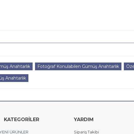
müş Anahtarlık
Fotoğraf Konulabilen Gümüş Anahtarlık
Öze
üş Anahtarlık
KATEGORİLER
YARDIM
YENİ ÜRÜNLER
Sipariş Takibi