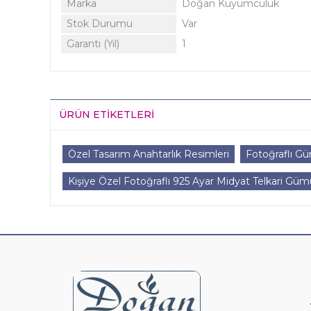
Marka
Doğan Kuyumculuk
Stok Durumu
Var
Garanti (Yıl)
1
ÜRÜN ETIKETLERI
Özel Tasarım Anahtarlık Resimleri
Fotoğraflı Gü
Kişiye Özel Fotoğraflı 925 Ayar Midyat Telkari Güm