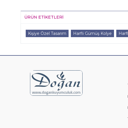
ÜRÜN ETIKETLERI
Kişiye Özel Tasarım
Harfli Gümüş Kolye
Harfl