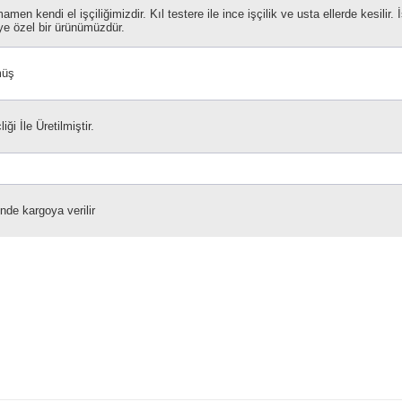
en kendi el işçiliğimizdir. Kıl testere ile ince işçilik ve usta ellerde kesilir. İ
e özel bir ürünümüzdür.
müş
ği İle Üretilmiştir.
inde kargoya verilir