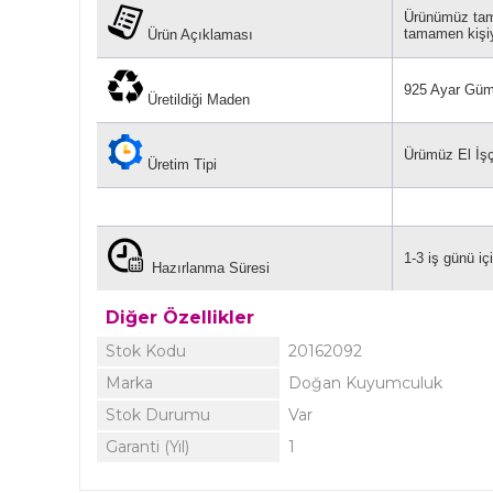
Ürünümüz tamam
tamamen kişiy
Ürün Açıklaması
925 Ayar Gü
Üretildiği Maden
Ürümüz El İşçli
Üretim Tipi
1-3 iş günü iç
Hazırlanma Süresi
Diğer Özellikler
Stok Kodu
20162092
Marka
Doğan Kuyumculuk
Stok Durumu
Var
Garanti (Yıl)
1