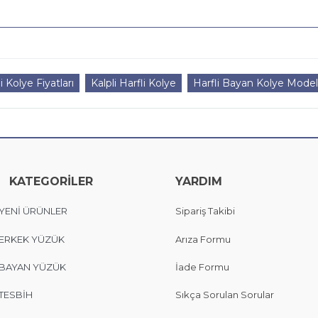
i Kolye Fiyatları
Kalpli Harfli Kolye
Harfli Bayan Kolye Modell
KATEGORİLER
YARDIM
YENİ ÜRÜNLER
Sipariş Takibi
ERKEK YÜZÜK
Arıza Formu
BAYAN YÜZÜK
İade Formu
TESBİH
Sıkça Sorulan Sorular