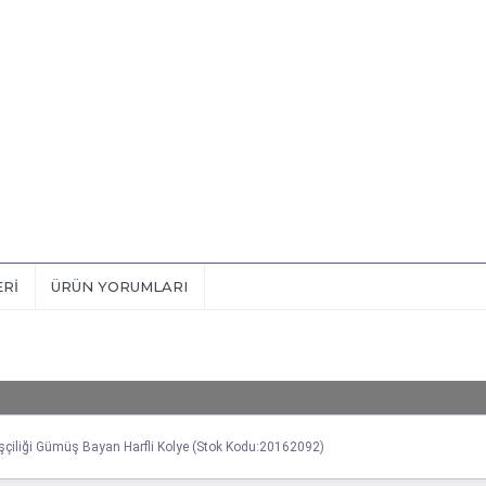
ERI
ÜRÜN YORUMLARI
 İşçiliği Gümüş Bayan Harfli Kolye (Stok Kodu:20162092)