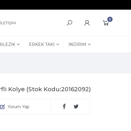
0
İLETİŞİM
BİLEZİK
ERKEK TAKI
İNDİRİM
rfli Kolye (Stok Kodu:20162092)
Yorum Yap