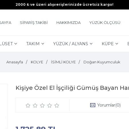
2000 ₺ ve üzeri alışverişlerinizde ücretsiz kargo!
SAYFA
SİPARİŞ TAKİBİ
HAKKIMIZDA
YÜZÜK ÖLÇÜSÜ
LÜSET
TAKIM
YÜZÜK / ALYANS
KÜPE
Anasayfa
KOLYE
İSİMLİ KOLYE
Doğan Kuyumculuk
Kişiye Özel El İşçiliği Gümüş Bayan Ha
Yorumlar
(0)