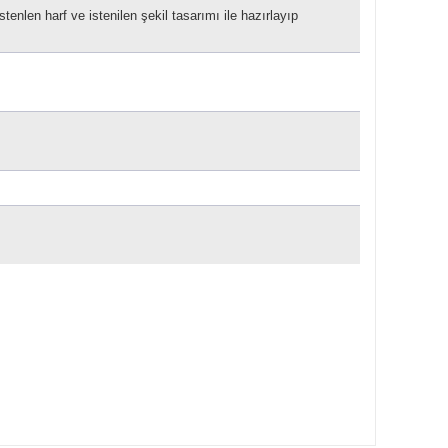
stenlen harf ve istenilen şekil tasarımı ile hazırlayıp