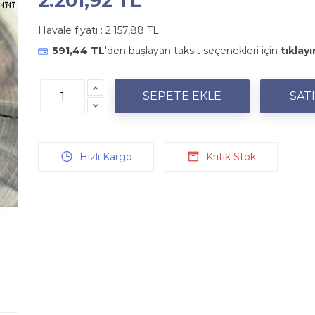
2.201,92 TL
Havale fiyatı :
2.157,88 TL
591,44 TL
'den başlayan taksit seçenekleri için
tıklayı