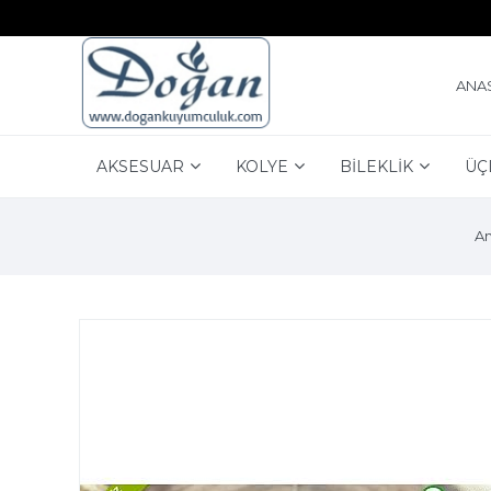
ANA
AKSESUAR
KOLYE
BİLEKLİK
ÜÇ
An