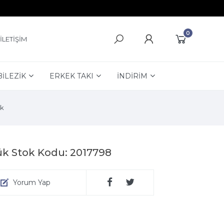
0
İLETİŞİM
BİLEZİK
ERKEK TAKI
İNDİRİM
k
ük Stok Kodu: 2017798
Yorum Yap