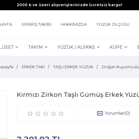
2000 ₺ ve üzeri alışverişlerinizde ücretsiz kargo!
SAYFA
SİPARİŞ TAKİBİ
HAKKIMIZDA
YÜZÜK ÖLÇÜSÜ
LÜSET
TAKIM
YÜZÜK / ALYANS
KÜPE
asayfa
ERKEK TAKI
TAŞLI ERKEK YÜZÜK
Doğan Kuyumculu
Kırmızı Zirkon Taşlı Gümüş Erkek Yüz
Yorumlar
(0)