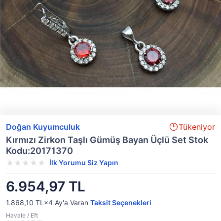
Doğan Kuyumculuk
Tükeniyor
Kırmızı Zirkon Taşlı Gümüş Bayan Üçlü Set Stok
Kodu:20171370
İlk Yorumu Siz Yapın
6.954,97 TL
1.868,10 TL×4
Ay'a Varan
Taksit Seçenekleri
Havale / Eft