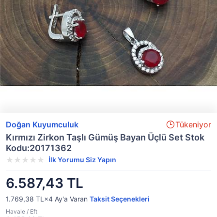
Doğan Kuyumculuk
Tükeniyor
Kırmızı Zirkon Taşlı Gümüş Bayan Üçlü Set Stok
Kodu:20171362
İlk Yorumu Siz Yapın
6.587,43 TL
1.769,38 TL×4
Ay'a Varan
Taksit Seçenekleri
Havale / Eft