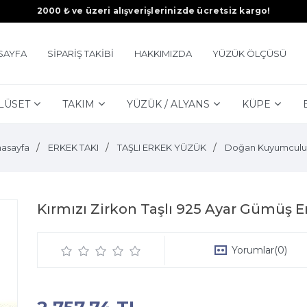
2000 ₺ ve üzeri alışverişlerinizde ücretsiz kargo!
SAYFA
SİPARİŞ TAKİBİ
HAKKIMIZDA
YÜZÜK ÖLÇÜSÜ
LÜSET
TAKIM
YÜZÜK / ALYANS
KÜPE
asayfa
ERKEK TAKI
TAŞLI ERKEK YÜZÜK
Doğan Kuyumculu
Kırmızı Zirkon Taşlı 925 Ayar Gümüş 
Yorumlar
(0)