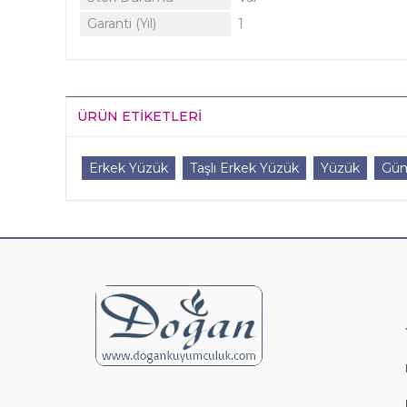
Garanti (Yıl)
1
ÜRÜN ETIKETLERI
Erkek Yüzük
Taşlı Erkek Yüzük
Yüzük
Güm