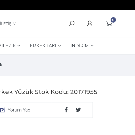
0
İLETİŞİM
BİLEZİK
ERKEK TAKI
İNDİRİM
k
Erkek Yüzük Stok Kodu: 20171955
Yorum Yap