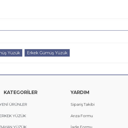
üş Yüzük
Erkek Gümüş Yüzük
KATEGORİLER
YARDIM
YENİ ÜRÜNLER
Sipariş Takibi
ERKEK YÜZÜK
Arıza Formu
BAYAN YÜZÜK
İade Formu