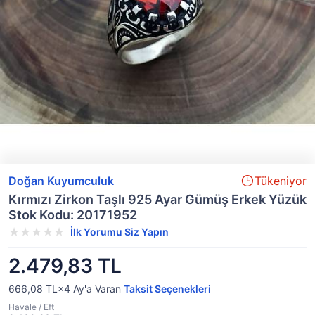
Doğan Kuyumculuk
Tükeniyor
Kırmızı Zirkon Taşlı 925 Ayar Gümüş Erkek Yüzük
Stok Kodu: 20171952
İlk Yorumu Siz Yapın
2.479,83 TL
666,08 TL×4
Ay'a Varan
Taksit Seçenekleri
Havale / Eft