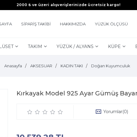
2000 ₺ ve üzeri alışverişlerinizde ücretsiz kargo!
SAYFA
SİPARİŞ TAKİBİ
HAKKIMIZDA
YÜZÜK ÖLÇÜSÜ
LÜSET
TAKIM
YÜZÜK / ALYANS
KÜPE
Anasayfa
AKSESUAR
KADIN TAKI
Doğan Kuyumculuk
Kırkayak Model 925 Ayar Gümüş Bayan 
Yorumlar
(0)