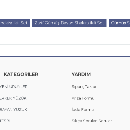
akira İkili Set
Zarif Gümüş Bayan Shakira İkili Set
Gümüş Sha
KATEGORİLER
YARDIM
YENİ ÜRÜNLER
Sipariş Takibi
ERKEK YÜZÜK
Arıza Formu
BAYAN YÜZÜK
İade Formu
TESBİH
Sıkça Sorulan Sorular