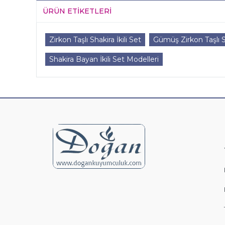
ÜRÜN ETIKETLERI
Zirkon Taşlı Shakira İkili Set
Gümüş Zirkon Taşlı Sh
Shakira Bayan İkili Set Modelleri