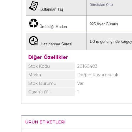
Gürcistan
Oltu
Kullanılan Taş
925 Ayar Gümüş
Üretildiği Maden
1-3 iş günü içinde kargoya
Hazırlanma Süresi
Diğer Özellikler
Stok Kodu
20160403
Marka
Doğan Kuyumculuk
Stok Durumu
Var
Garanti (Yıl)
1
ÜRÜN ETIKETLERI