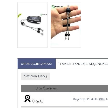
ÜRÜN AÇIKLAMASI
TAKSIT / ÖDEME SEÇENEKL
Satıcıya Danış
Ürün Özellikleri
Kayı Boyu Püsküllü
Oltu
T
Ürün Adı