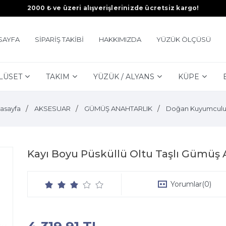
2000 ₺ ve üzeri alışverişlerinizde ücretsiz kargo!
SAYFA
SİPARİŞ TAKİBİ
HAKKIMIZDA
YÜZÜK ÖLÇÜSÜ
LÜSET
TAKIM
YÜZÜK / ALYANS
KÜPE
asayfa
AKSESUAR
GÜMÜŞ ANAHTARLIK
Doğan Kuyumcul
Kayı Boyu Püsküllü Oltu Taşlı Gümüş 
Yorumlar
(0)