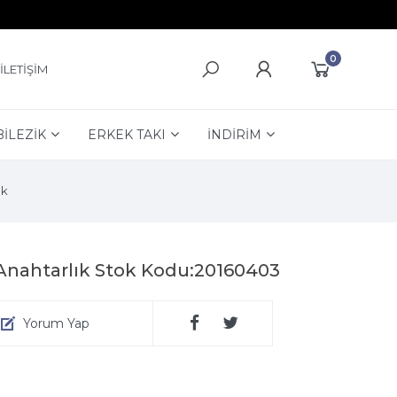
0
İLETİŞİM
BİLEZİK
ERKEK TAKI
İNDİRİM
uk
Anahtarlık Stok Kodu:20160403
Yorum Yap