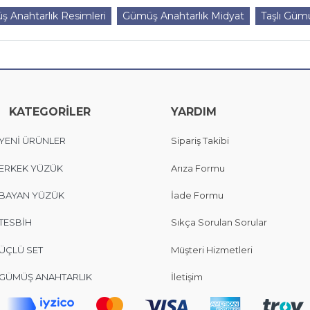
 Anahtarlık Resimleri
Gümüş Anahtarlık Midyat
Taşlı Gümü
KATEGORİLER
YARDIM
YENİ ÜRÜNLER
Sipariş Takibi
ERKEK YÜZÜK
Arıza Formu
BAYAN YÜZÜK
İade Formu
TESBİH
Sıkça Sorulan Sorular
ÜÇLÜ SET
Müşteri Hizmetleri
GÜMÜŞ ANAHTARLIK
İletişim