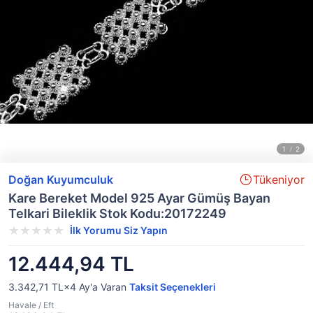
Doğan Kuyumculuk
Tükeniyor
Kare Bereket Model 925 Ayar Gümüş Bayan
Telkari Bileklik Stok Kodu:20172249
İlk Yorumu Siz Yapın
12.444,94 TL
3.342,71 TL×4
Ay'a Varan
Taksit Seçenekleri
Havale / Eft