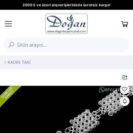
2000 ₺ ve üzeri alışverişlerinizde ücretsiz kargo!
KADIN TAKI