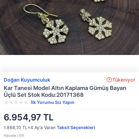
Doğan Kuyumculuk
Tükeniyor
Kar Tanesi Model Altın Kaplama Gümüş Bayan
Üçlü Set Stok Kodu:20171368
İlk Yorumu Siz Yapın
6.954,97 TL
1.868,10 TL×4
Ay'a Varan
Taksit Seçenekleri
Havale / Eft