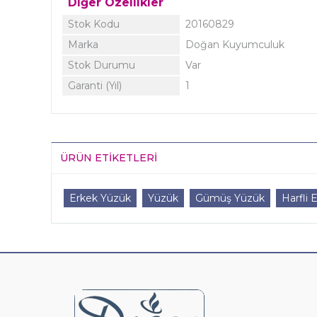
Diğer Özellikler
Stok Kodu
20160829
Marka
Doğan Kuyumculuk
Stok Durumu
Var
Garanti (Yıl)
1
ÜRÜN ETIKETLERI
Erkek Yüzük
Yüzük
Gümüş Yüzük
Harfli