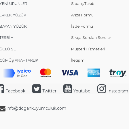
YENİ ÜRÜNLER
Sipariş Takibi
ERKEK YÜZÜK
Arıza Formu
BAYAN YÜZÜK
İade Formu
TESBİH
Sıkça Sorulan Sorular
ÜÇLÜ SET
Müşteri Hizmetleri
GÜMÜŞ ANAHTARLIK
İletişim
Facebook
Twitter
Youtube
Instagram
info@dogankuyumculuk.com