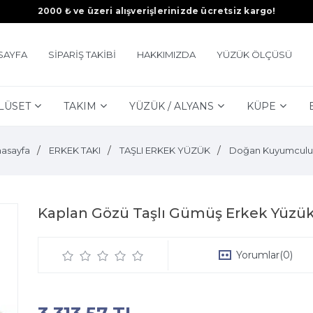
2000 ₺ ve üzeri alışverişlerinizde ücretsiz kargo!
SAYFA
SİPARİŞ TAKİBİ
HAKKIMIZDA
YÜZÜK ÖLÇÜSÜ
LÜSET
TAKIM
YÜZÜK / ALYANS
KÜPE
asayfa
ERKEK TAKI
TAŞLI ERKEK YÜZÜK
Doğan Kuyumculu
Kaplan Gözü Taşlı Gümüş Erkek Yüzük
Yorumlar
(0)