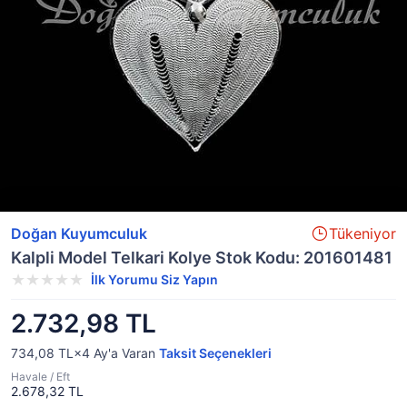
Doğan Kuyumculuk
Tükeniyor
Kalpli Model Telkari Kolye Stok Kodu: 201601481
İlk Yorumu Siz Yapın
2.732,98 TL
734,08 TL×4
Ay'a Varan
Taksit Seçenekleri
Havale / Eft
2.678,32 TL