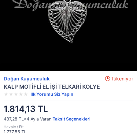
Doğan Kuyumculuk
Tükeniyor
KALP MOTİFLİ EL İŞİ TELKARİ KOLYE
İlk Yorumu Siz Yapın
1.814,13 TL
487,28 TL×4
Ay'a Varan
Taksit Seçenekleri
Havale / Eft
1.777,85 TL