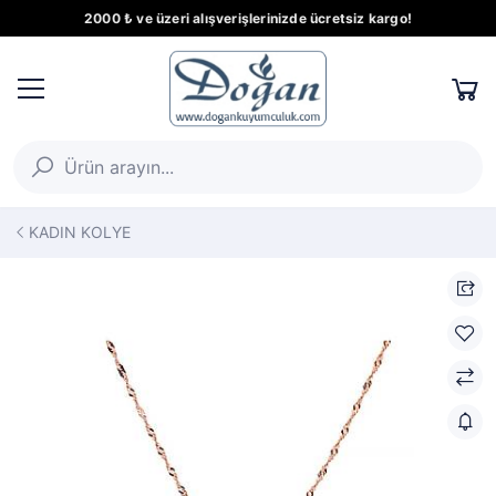
2000 ₺ ve üzeri alışverişlerinizde ücretsiz kargo!
KADIN KOLYE