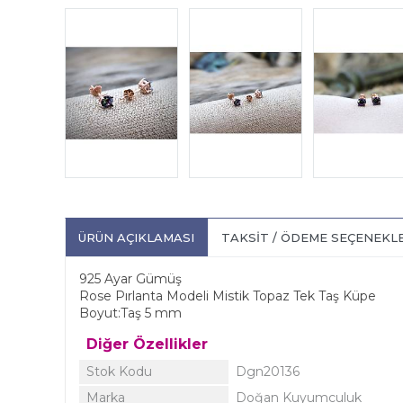
ÜRÜN AÇIKLAMASI
TAKSIT / ÖDEME SEÇENEKL
925 Ayar Gümüş
Rose Pırlanta Modeli Mistik Topaz Tek Taş Küpe
Boyut:Taş 5 mm
Diğer Özellikler
Stok Kodu
Dgn20136
Marka
Doğan Kuyumculuk