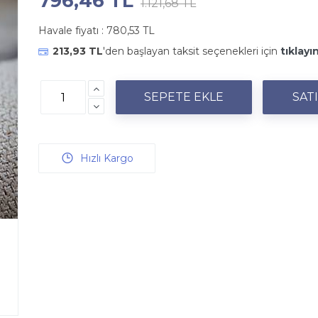
796,46 TL
1.121,68 TL
Havale fiyatı :
780,53 TL
213,93 TL
'den başlayan taksit seçenekleri için
tıklayın