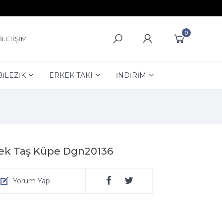
0
İLETİŞİM
BİLEZİK
ERKEK TAKI
İNDİRİM
Tek Taş Küpe Dgn20136
Yorum Yap