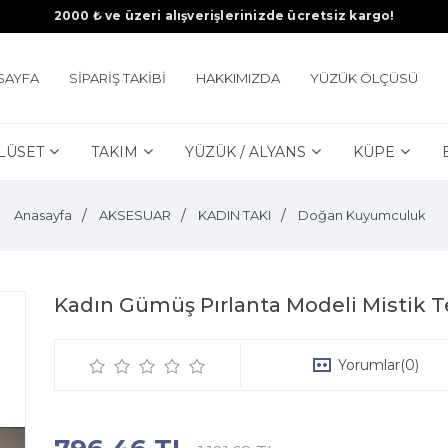
2000 ₺ ve üzeri alışverişlerinizde ücretsiz kargo!
SAYFA
SİPARİŞ TAKİBİ
HAKKIMIZDA
YÜZÜK ÖLÇÜSÜ
LÜSET
TAKIM
YÜZÜK / ALYANS
KÜPE
Anasayfa
AKSESUAR
KADIN TAKI
Doğan Kuyumculuk
Kadın Gümüş Pırlanta Modeli Mistik 
Yorumlar
(0)