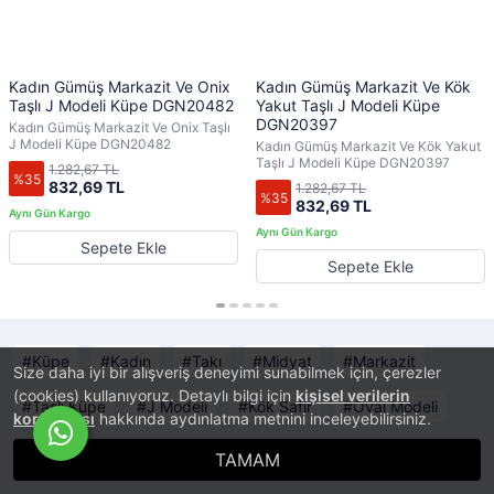
Kadın Gümüş Markazit Ve Onix
Kadın Gümüş Markazit Ve Kök
Taşlı J Modeli Küpe DGN20482
Yakut Taşlı J Modeli Küpe
DGN20397
Kadın Gümüş Markazit Ve Onix Taşlı
J Modeli Küpe DGN20482
Kadın Gümüş Markazit Ve Kök Yakut
Taşlı J Modeli Küpe DGN20397
1.282,67 TL
%35
832,69 TL
1.282,67 TL
%35
832,69 TL
Sepete Ekle
Sepete Ekle
Küpe
Kadın
Takı
Midyat
Markazit
Size daha iyi bir alışveriş deneyimi sunabilmek için, çerezler
(cookies) kullanıyoruz. Detaylı bilgi için
kişisel verilerin
Taşlı Küpe
J Modeli
Kök Safir
Oval Modeli
korunması
hakkında aydınlatma metnini inceleyebilirsiniz.
TAMAM
®
PlatinMarket
E-Ticaret Sistemi
İle Hazırlanmıştır.