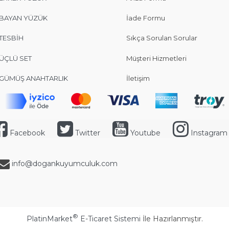
BAYAN YÜZÜK
İade Formu
TESBİH
Sıkça Sorulan Sorular
ÜÇLÜ SET
Müşteri Hizmetleri
GÜMÜŞ ANAHTARLIK
İletişim
Facebook
Twitter
Youtube
Instagram
info@dogankuyumculuk.com
®
PlatinMarket
E-Ticaret Sistemi
İle Hazırlanmıştır.