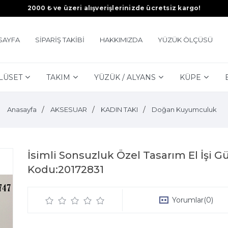
2000 ₺ ve üzeri alışverişlerinizde ücretsiz kargo!
SAYFA
SİPARİŞ TAKİBİ
HAKKIMIZDA
YÜZÜK ÖLÇÜSÜ
LÜSET
TAKIM
YÜZÜK / ALYANS
KÜPE
Anasayfa
AKSESUAR
KADIN TAKI
Doğan Kuyumculuk
İsimli Sonsuzluk Özel Tasarım El İşi 
Kodu:20172831
Yorumlar
(0)