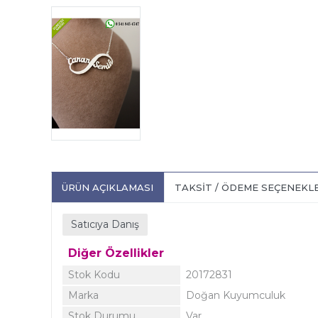
ÜRÜN AÇIKLAMASI
TAKSIT / ÖDEME SEÇENEKL
Satıcıya Danış
Diğer Özellikler
Stok Kodu
20172831
Marka
Doğan Kuyumculuk
Stok Durumu
Var