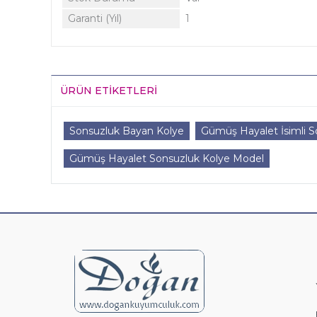
Garanti (Yıl)
1
ÜRÜN ETIKETLERI
Sonsuzluk Bayan Kolye
Gümüş Hayalet İsimli S
Gümüş Hayalet Sonsuzluk Kolye Model