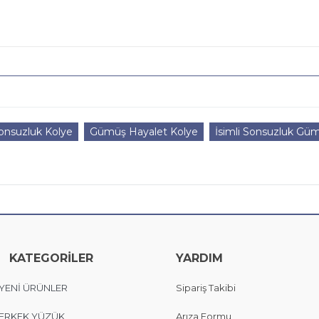
onsuzluk Kolye
Gümüş Hayalet Kolye
İsimli Sonsuzluk Güm
KATEGORİLER
YARDIM
YENİ ÜRÜNLER
Sipariş Takibi
ERKEK YÜZÜK
Arıza Formu