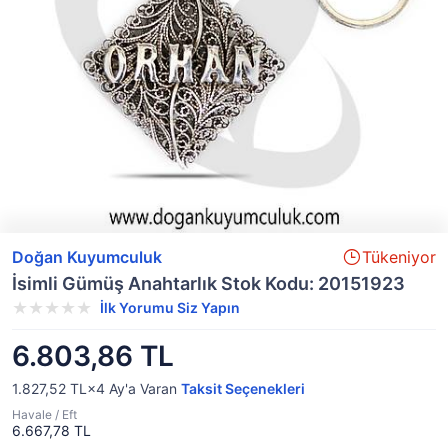
Doğan Kuyumculuk
Tükeniyor
İsimli Gümüş Anahtarlık Stok Kodu: 20151923
İlk Yorumu Siz Yapın
6.803,86 TL
1.827,52 TL×4
Ay'a Varan
Taksit Seçenekleri
Havale / Eft
6.667,78 TL