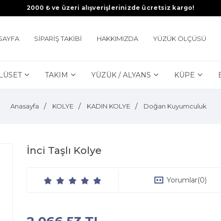
2000 ₺ ve üzeri alışverişlerinizde ücretsiz kargo!
SAYFA
SİPARİŞ TAKİBİ
HAKKIMIZDA
YÜZÜK ÖLÇÜSÜ
LÜSET
TAKIM
YÜZÜK / ALYANS
KÜPE
Anasayfa
KOLYE
KADIN KOLYE
Doğan Kuyumculuk
İnci Taşlı Kolye
Yorumlar
(0)