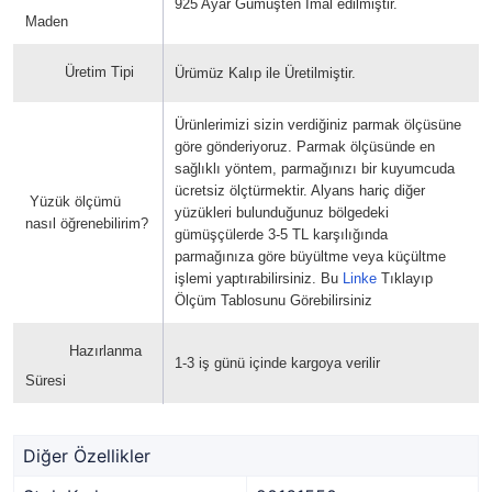
925 Ayar Gümüşten İmal edilmiştir.
Maden
Üretim Tipi
Ürümüz Kalıp ile Üretilmiştir.
Ürünlerimizi sizin verdiğiniz parmak ölçüsüne
göre gönderiyoruz. Parmak ölçüsünde en
sağlıklı yöntem, parmağınızı bir kuyumcuda
ücretsiz ölçtürmektir. Alyans hariç diğer
Yüzük ölçümü
yüzükleri bulunduğunuz bölgedeki
nasıl öğrenebilirim?
gümüşçülerde 3-5 TL karşılığında
parmağınıza göre büyültme veya küçültme
işlemi yaptırabilirsiniz. Bu
Linke
Tıklayıp
Ölçüm Tablosunu Görebilirsiniz
Hazırlanma
1-3 iş günü içinde kargoya verilir
Süresi
Diğer Özellikler