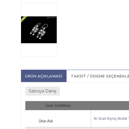
ÜRÜN AÇIKLAMASI
TAKSIT / ÖDEME SEÇENEKL
Satıcıya Danış
Ürün Özellikleri
İki Sıralı Kişniş Mode
Ürün Adı