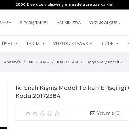
2000 ₺ ve üzeri alışverişlerinizde ücretsiz kargo!
SAYFA
SİPARİŞ TAKİBİ
HAKKIMIZDA
YÜZÜK ÖLÇÜSÜ
LÜSET
TAKIM
YÜZÜK / ALYANS
KÜPE
Anasayfa
AKSESUAR
KADIN TAKI
Doğan Kuyumculuk
İki Sıralı Kişniş Model Telkari El İşçi
Kodu:20172384
Yorumlar
(0)