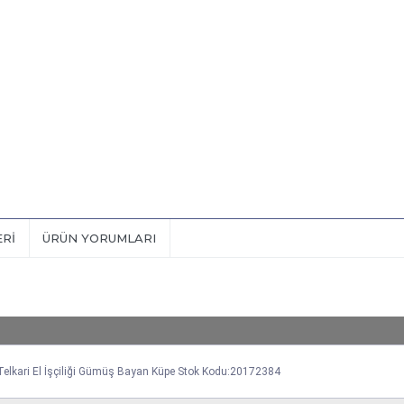
ERI
ÜRÜN YORUMLARI
l Telkari El İşçiliği Gümüş Bayan Küpe Stok Kodu:20172384