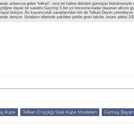
tı anlamına gelen “telkari”, ince tel haline dökülen gümüşün bükülmesiyle olu
şçiliğine dayalı bir sanattır.Geçmişi 5 bin yıl öncesine kadar dayanan altının gi
 hayat buluyor. Bu kuyumculuk sanatlarından biri de Telkari.Deyim yerindeyse sa
natı deniyor. Ustaların ellerinde şekilden şekile giren takılar, insanı adeta 1
iş Küpe
Telkari El İşçiliği Sıralı Küpe Modelleri
Gümüş Bayan 