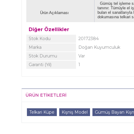
Gümüş tel işleme sana
tanınır. Tümüyle el i
bulan el sanatlarıyla
Ürün Açıklaması
dokumasına telkari sa
Diğer Özellikler
Stok Kodu
20172384
Marka
Doğan Kuyumculuk
Stok Durumu
Var
Garanti (Yıl)
1
ÜRÜN ETIKETLERI
Telkari Küpe
Kişniş Model
Gümüş Bayan Kişn