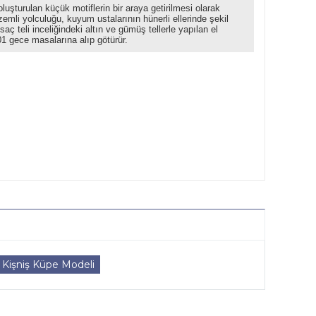
şturulan küçük motiflerin bir araya getirilmesi olarak
zemli yolculuğu, kuyum ustalarının hünerli ellerinde şekil
ç teli inceliğindeki altın ve gümüş tellerle yapılan el
001 gece masalarına alıp götürür.
Kişniş Küpe Modeli