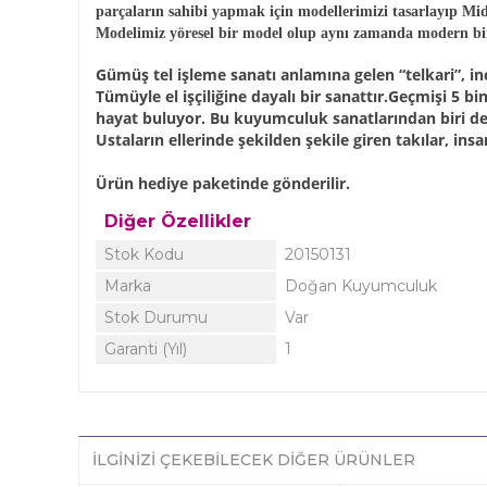
parçaların sahibi yapmak için modellerimizi tasarlayıp Mi
Modelimiz yöresel bir model olup aynı zamanda modern bir
Gümüş tel işleme sanatı anlamına gelen “telkari”, i
Tümüyle el işçiliğine dayalı bir sanattır.Geçmişi 5 b
hayat buluyor. Bu kuyumculuk sanatlarından biri de T
Ustaların ellerinde şekilden şekile giren takılar, in
Ürün hediye paketinde gönderilir.
Diğer Özellikler
Stok Kodu
20150131
Marka
Doğan Kuyumculuk
Stok Durumu
Var
Garanti (Yıl)
1
İLGINIZI ÇEKEBILECEK DIĞER ÜRÜNLER