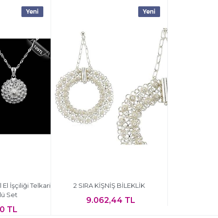
l İşçiliği Telkari
2 SIRA KİŞNİŞ BİLEKLİK
ü Set
9.062,44 TL
60 TL