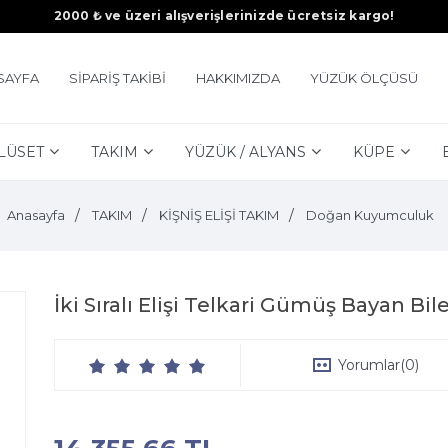
2000 ₺ ve üzeri alışverişlerinizde ücretsiz kargo!
SAYFA
SİPARİŞ TAKİBİ
HAKKIMIZDA
YÜZÜK ÖLÇÜSÜ
LÜSET
TAKIM
YÜZÜK / ALYANS
KÜPE
Anasayfa
TAKIM
KİŞNİŞ ELİŞİ TAKIM
Doğan Kuyumculuk
İki Sıralı Elişi Telkari Gümüş Bayan Bi
Yorumlar
(0)