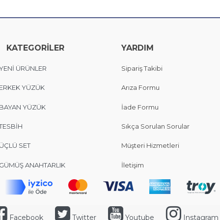
KATEGORİLER
YARDIM
YENİ ÜRÜNLER
Sipariş Takibi
ERKEK YÜZÜK
Arıza Formu
BAYAN YÜZÜK
İade Formu
TESBİH
Sıkça Sorulan Sorular
ÜÇLÜ SET
Müşteri Hizmetleri
GÜMÜŞ ANAHTARLIK
İletişim
Facebook
Twitter
Youtube
Instagram