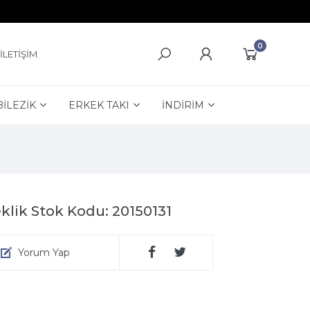
0
İLETİŞİM
BİLEZİK
ERKEK TAKI
İNDİRİM
leklik Stok Kodu: 20150131
Yorum Yap