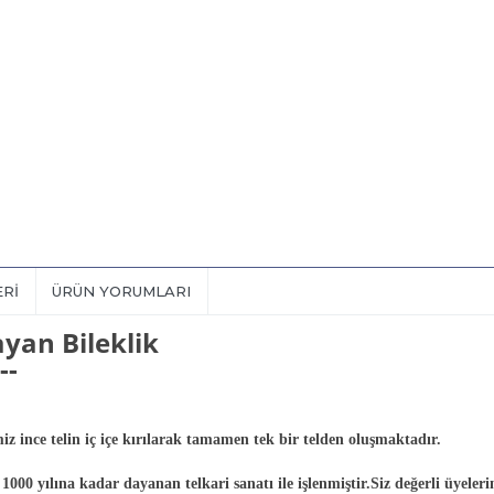
ERI
ÜRÜN YORUMLARI
ayan Bileklik
--
 ince telin iç içe kırılarak tamamen tek bir telden oluşmaktadır.
0 yılına kadar dayanan telkari sanatı ile işlenmiştir.Siz değerli üyelerim