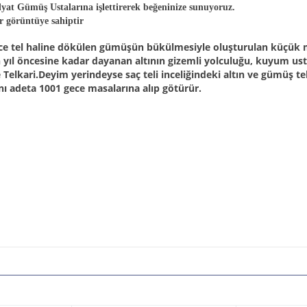
dyat Gümüş Ustalarına işlettirerek beğeninize sunuyoruz.
 görüntüye sahiptir
nce tel haline dökülen gümüşün bükülmesiyle oluşturulan küçük mot
in yıl öncesine kadar dayanan altının gizemli yolculuğu, kuyum usta
elkari.Deyim yerindeyse saç teli inceliğindeki altın ve gümüş tel
sanı adeta 1001 gece masalarına alıp götürür.