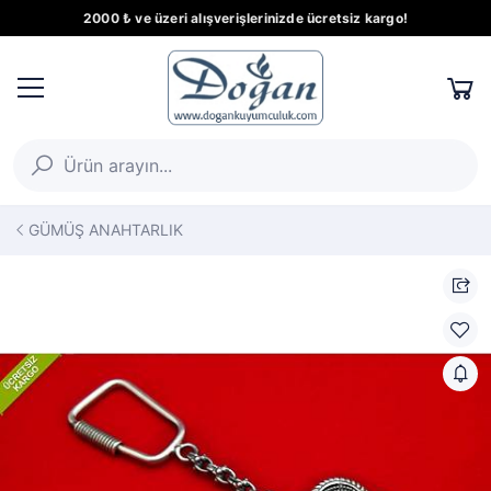
2000 ₺ ve üzeri alışverişlerinizde ücretsiz kargo!
GÜMÜŞ ANAHTARLIK