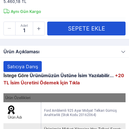
5.460,18 TL
Aynı Gün Kargo
Adet
Ürün Açıklaması
Satıcıya Danış
Ürünümüzün Üstüne İsim Yazılabilir...
+20
İstege Göre 
TL
İsim Ücretini Ödemek İçin Tıkla
Ürün Özellikleri
Ford Amblemli 925 Ayar Midyat Telkari Gümüş
Anahtarlık (Stok Kodu:20162064)
Ürün Adı