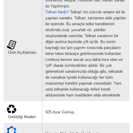
Ürünümüz Midyat Yöresine Has Telkari Sanatı
ile Yapılmıştır.
Telkari Nedir?
Telkari' nin sözcük anlamı tel ile
yapılan sanattır.
Telkari, tamamen elde yapılan
bir işlemdir. Bu amaçla teller kendilerinin
etrafında oval, yuvarlak vb. şekiller
oluşturularak sarılırlar.
Telkari sanatının bir
diğer anılma biçimide çift işi'dir. Bu ismin
kaynağı ise işin yapımı sırasında parçaların
Ürün Açıklaması
teker teker biraraya getirilmesinde kullanılan
cımbıza benzer ancak ucu daha ince olan ve
'çiff' olarak isimlendirilen alettir.
Bir çok
geleneksel sanatımızda olduğu gibi, telkaride
de sanatkar işinde kullanacağı her türlü
malzemeyi kendisi yapmak zorundadır. Yani,
usta telkaride kullanacağı telleri kendi
atölyesinde ham maddeden elde etmektedir
925 Ayar Gümüş
Üretildiği Maden