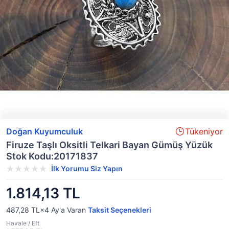
Doğan Kuyumculuk
Tükeniyor
Firuze Taşlı Oksitli Telkari Bayan Gümüş Yüzük
Stok Kodu:20171837
İlk Yorumu Siz Yapın
1.814,13 TL
487,28 TL×4
Ay'a Varan
Taksit Seçenekleri
Havale / Eft