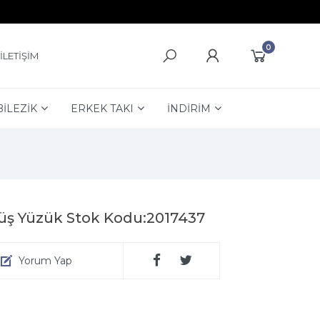
0
İLETİŞİM
BİLEZİK
ERKEK TAKI
İNDİRİM
müş Yüzük Stok Kodu:2017437
Yorum Yap