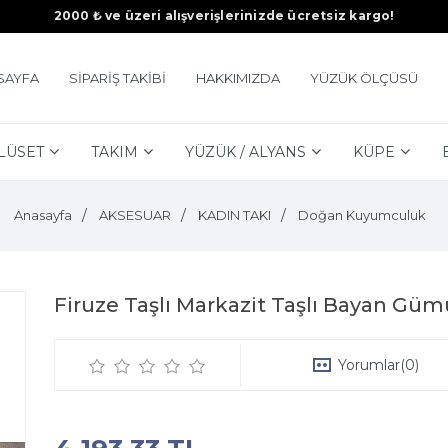
2000 ₺ ve üzeri alışverişlerinizde ücretsiz kargo!
SAYFA
SİPARİŞ TAKİBİ
HAKKIMIZDA
YÜZÜK ÖLÇÜSÜ
LÜSET
TAKIM
YÜZÜK / ALYANS
KÜPE
Anasayfa
AKSESUAR
KADIN TAKI
Doğan Kuyumculuk
Firuze Taşlı Markazit Taşlı Bayan Gü
Yorumlar
(0)