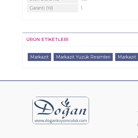
Garanti (Yıl)
1
ÜRÜN ETIKETLERI
Markazit
Markazit Yüzük Resimleri
Markazit