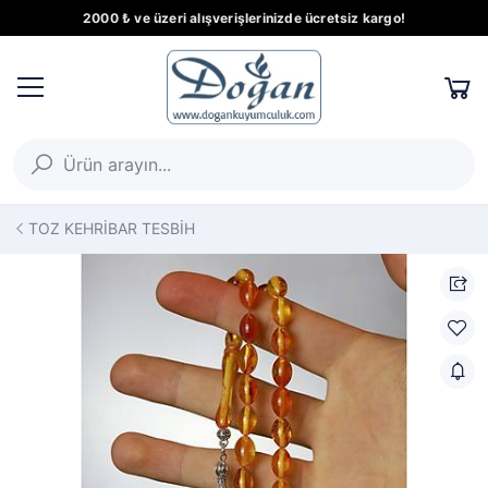
2000 ₺ ve üzeri alışverişlerinizde ücretsiz kargo!
TOZ KEHRİBAR TESBİH