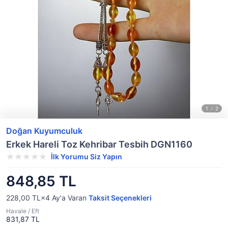
Doğan Kuyumculuk
Erkek Hareli Toz Kehribar Tesbih DGN1160
İlk Yorumu Siz Yapın
848,85 TL
228,00 TL×4
Ay'a Varan
Taksit Seçenekleri
Havale / Eft
831,87 TL