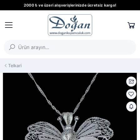
2000 ₺ ve üzeri alışverişlerinizde ücretsiz kargo!
Telkari