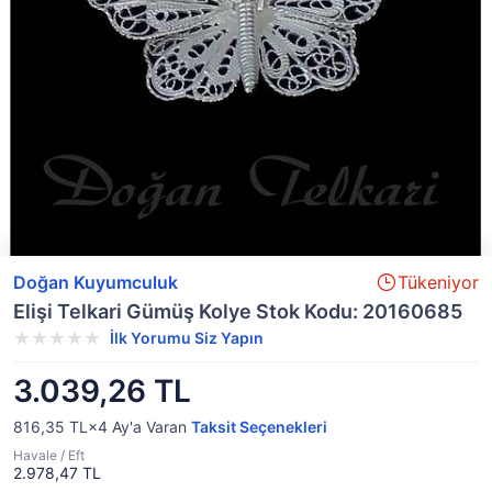
Doğan Kuyumculuk
Tükeniyor
Elişi Telkari Gümüş Kolye Stok Kodu: 20160685
İlk Yorumu Siz Yapın
3.039,26 TL
816,35 TL×4
Ay'a Varan
Taksit Seçenekleri
Havale / Eft
2.978,47 TL